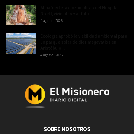
Almafuerte: avanzan obras del Hospital
Nivel I, viviendas y asfalto
4 agosto, 2026
Ecología aprobó la viabilidad ambiental para
un parque solar de diez megavatios en
Aristóbulo...
4 agosto, 2026
SOBRE NOSOTROS