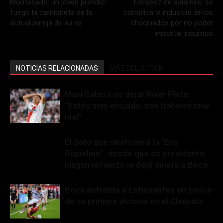
Montecarlo: un joven prendió
Escasez de salames: se
fuego la camioneta de la
complica la industria de los
actual pareja de su ex
chacinados por no poder
importar insumos
NOTICIAS RELACIONADAS
MÁS DEL AUTOR
Maxi Salas tras dejar River Plate:
“Estoy muy enojado, nos trataron muy
mal”
El dato que destruye a la “Era
Riquelme”: desde que es presidente,
ningún refuerzo le dejó dinero a Boca
Boca enfrenta a Estudiantes en busca
de su primera victoria en el Clausura