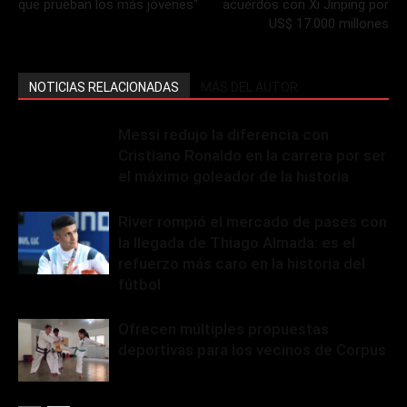
que prueban los más jóvenes"
acuerdos con Xi Jinping por
US$ 17.000 millones
NOTICIAS RELACIONADAS
MÁS DEL AUTOR
Messi redujo la diferencia con
Cristiano Ronaldo en la carrera por ser
el máximo goleador de la historia
River rompió el mercado de pases con
la llegada de Thiago Almada: es el
refuerzo más caro en la historia del
fútbol
Ofrecen múltiples propuestas
deportivas para los vecinos de Corpus