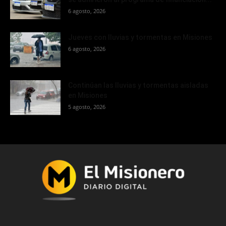
6 agosto, 2026
Jueves con lluvias y tormentas en Misiones
6 agosto, 2026
Continúan las lluvias y tormentas aisladas
en Misiones
5 agosto, 2026