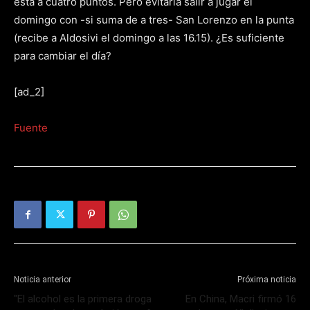
está a cuatro puntos. Pero evitaría salir a jugar el
domingo con -si suma de a tres- San Lorenzo en la punta
(recibe a Aldosivi el domingo a las 16.15). ¿Es suficiente
para cambiar el día?
[ad_2]
Fuente
Noticia anterior
Próxima noticia
"El alcohol es la primera droga
En China, Macri firmó 16