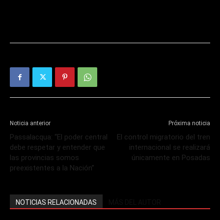
Noticia anterior
Próxima noticia
Passalacqua: “El poder central
El control migratorio del tren
debe respetar y entender que
internacional se realizará
las provincias somos
únicamente en Posadas
preexistentes a la Nación”
NOTICIAS RELACIONADAS
MÁS DEL AUTOR