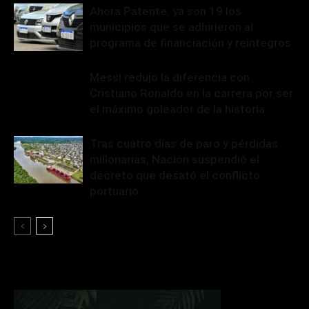
Ahora Patente: ya son 19 los
municipios que se adhirieron al
programa de financiación y reintegros
Messi redujo la diferencia con
Cristiano Ronaldo en la carrera por ser
el máximo goleador de la historia
Tras cuatro días de paro y pérdidas
millonarias, Nación suspendió el
decreto que desató el conflicto
portuario