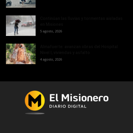
Continúan las lluvias y tormentas aisladas
en Misiones
5 agosto, 2026
Almafuerte: avanzan obras del Hospital
Nivel I, viviendas y asfalto
4 agosto, 2026