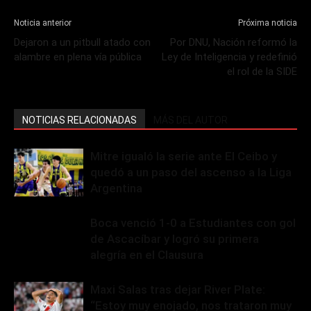
Noticia anterior
Próxima noticia
Dejaron a un pitbull atado con
Por DNU, Nación reformó la
alambre en plena vía pública
Ley de Inteligencia y redefinió
el rol de la SIDE
NOTICIAS RELACIONADAS
MÁS DEL AUTOR
Mitre igualó la serie ante El Ceibo y
quedó a un paso del ascenso a la Liga
Argentina
Boca venció 1-0 a Estudiantes con gol
de Ascacíbar y logró su primera
alegría en el Clausura
Maxi Salas tras dejar River Plate:
“Estoy muy enojado, nos trataron muy