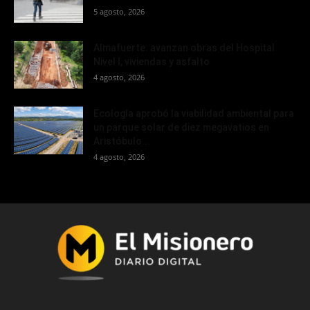
5 agosto, 2026
Almafuerte: avanzan obras del Hospital
Nivel I, viviendas y asfalto
4 agosto, 2026
Ecología aprobó la viabilidad ambiental para
un parque solar de diez megavatios en
Aristóbulo...
4 agosto, 2026