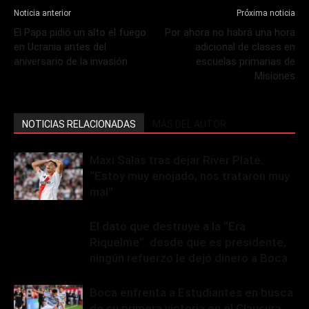
Noticia anterior
Próxima noticia
El Papa pidió un alto el fuego
Por ahora no habrá una hora
en Ucrania antes del
adicional de clases en
aniversario de la invasión
escuelas primarias de
Misiones
NOTICIAS RELACIONADAS
MÁS DEL AUTOR
Maxi Salas tras dejar River Plate:
“Estoy muy enojado, nos trataron muy
mal”
El dato que destruye a la “Era
Riquelme”: desde que es presidente,
ningún refuerzo le dejó dinero a Boca
Boca enfrenta a Estudiantes en busca
de su primera victoria en el Clausura