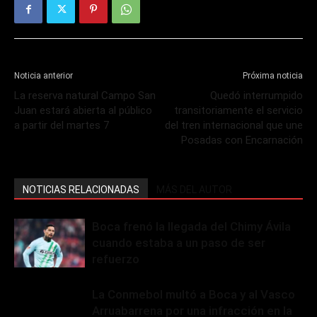
Noticia anterior
Próxima noticia
La reserva natural Campo San
Quedó interrumpido
Juan estará abierta al público
transitoriamente el servicio
a partir del martes 7
del tren internacional que une
Posadas con Encarnación
NOTICIAS RELACIONADAS
MÁS DEL AUTOR
Boca frenó la llegada del Chimy Ávila
cuando estaba a un paso de ser
refuerzo
La Conmebol multó a Boca y al Vasco
Arruabarrena por una infracción en la