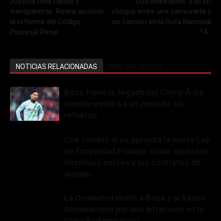
Justicia más rápida y
Dos lesionados tras un
transparente: Rovira anunció
choque entre una camioneta y
la reforma del Código
un camión en la Ruta Nacional
Procesal Penal
14
NOTICIAS RELACIONADAS
MÁS DEL AUTOR
Boca frenó la llegada del Chimy Ávila
cuando estaba a un paso de ser
refuerzo
Qué cambia si se aprueba la nueva Ley
de Propiedad Privada: cómo serán los
desalojos exprés y los contratos de
alquiler
La Conmebol multó a Boca y al Vasco
Arruabarrena por una infracción en la
Copa Sudamericana