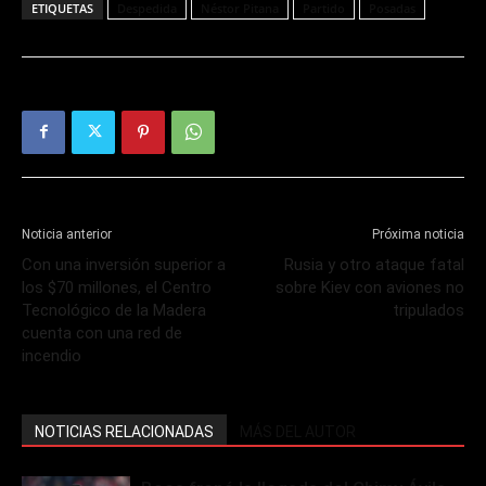
ETIQUETAS
Despedida
Néstor Pitana
Partido
Posadas
Noticia anterior
Próxima noticia
Con una inversión superior a
Rusia y otro ataque fatal
los $70 millones, el Centro
sobre Kiev con aviones no
Tecnológico de la Madera
tripulados
cuenta con una red de
incendio
NOTICIAS RELACIONADAS
MÁS DEL AUTOR