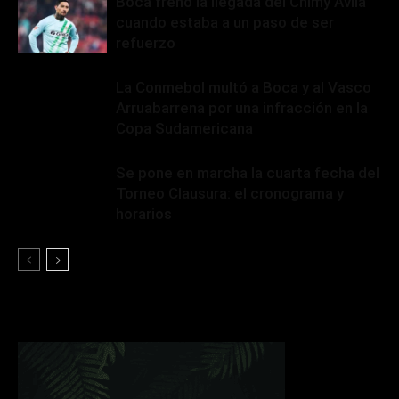
Boca frenó la llegada del Chimy Ávila
cuando estaba a un paso de ser
refuerzo
La Conmebol multó a Boca y al Vasco
Arruabarrena por una infracción en la
Copa Sudamericana
Se pone en marcha la cuarta fecha del
Torneo Clausura: el cronograma y
horarios