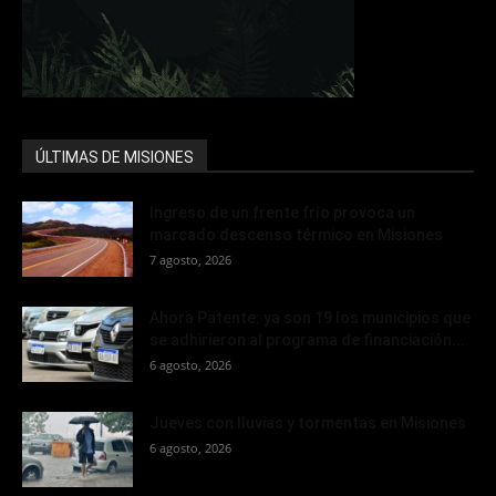
ÚLTIMAS DE MISIONES
Ingreso de un frente frío provoca un
marcado descenso térmico en Misiones
7 agosto, 2026
Ahora Patente: ya son 19 los municipios que
se adhirieron al programa de financiación...
6 agosto, 2026
Jueves con lluvias y tormentas en Misiones
6 agosto, 2026