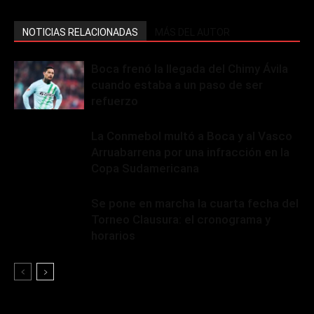
NOTICIAS RELACIONADAS
MÁS DEL AUTOR
Boca frenó la llegada del Chimy Ávila
cuando estaba a un paso de ser
refuerzo
La Conmebol multó a Boca y al Vasco
Arruabarrena por una infracción en la
Copa Sudamericana
Se pone en marcha la cuarta fecha del
Torneo Clausura: el cronograma y
horarios