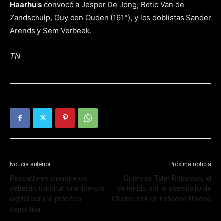
Haarhuis
convocó a Jesper De Jong, Botic Van de
Zandschulp, Guy den Ouden (161°), y los doblistas Sander
Arends y Sem Verbeek.
TN
Noticia anterior
Próxima noticia
Pescadores misioneros
Quién es Tyler Robinson, el
deberán tramitar una licencia
detenido por el asesinato de
digital para la práctica
Charlie Kirk en Estados Unidos
deportiva