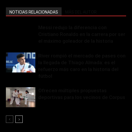
NOTICIAS RELACIONADAS
MÁS DEL AUTOR
Messi redujo la diferencia con
Cristiano Ronaldo en la carrera por ser
el máximo goleador de la historia
River rompió el mercado de pases con
la llegada de Thiago Almada: es el
refuerzo más caro en la historia del
fútbol
Ofrecen múltiples propuestas
deportivas para los vecinos de Corpus