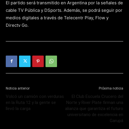
El partido será transmitido en Argentina por la señales de
cable TV Pública y DSports. Además, se podrá seguir por
medios digitales a través de Telecentr Play, Flow y
Directv Go.
Noticia anterior
Próxima noticia
Volcó un camión con verduras
El Club Escuela Crucero del
en la Ruta 12 y la gente se
Norte y River Plate firman una
llevó la carga
alianza que garantiza el futuro
universitario de excelencia en
Garupá