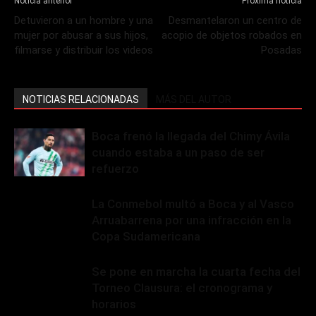
Noticia anterior
Próxima noticia
Detuvieron a un hombre y una
Desmantelaron un centro de
mujer por abusar a sus hijos,
acopio de objetos robados en
filmarse y distribuir los videos
Posadas
NOTICIAS RELACIONADAS
MÁS DEL AUTOR
Boca frenó la llegada del Chimy Ávila
cuando estaba a un paso de ser
refuerzo
La Conmebol multó a Boca y al Vasco
Arruabarrena por una infracción en la
Copa Sudamericana
Se pone en marcha la cuarta fecha del
Torneo Clausura: el cronograma y
horarios