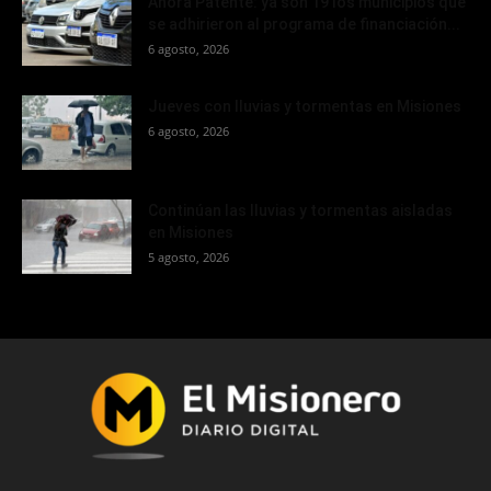
Ahora Patente: ya son 19 los municipios que
se adhirieron al programa de financiación...
6 agosto, 2026
Jueves con lluvias y tormentas en Misiones
6 agosto, 2026
Continúan las lluvias y tormentas aisladas
en Misiones
5 agosto, 2026