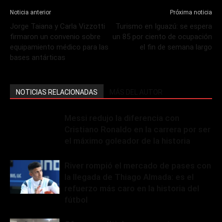
Noticia anterior
Próxima noticia
Jorge Taiana y Carla Vizzotti
Turismo en Iguazú: se espera
firmaron un convenio sobre
un 85 por ciento de ocupación
equipamiento médico para las
el fin de semana largo
bases antárticas
NOTICIAS RELACIONADAS
MÁS DEL AUTOR
Messi redujo la diferencia con
Cristiano Ronaldo en la carrera por ser
el máximo goleador de la historia
River rompió el mercado de pases con
la llegada de Thiago Almada: es el
refuerzo más caro en la historia del
fútbol