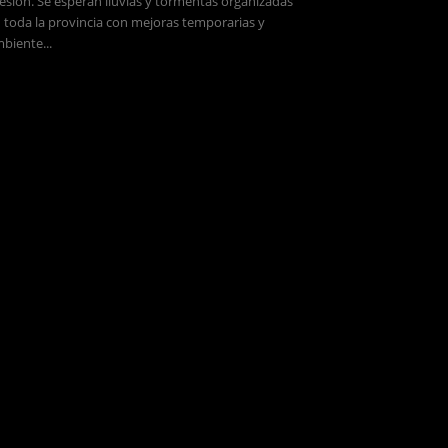
esión. Se esperan lluvias y tormentas organizadas
 toda la provincia con mejoras temporarias y
biente...