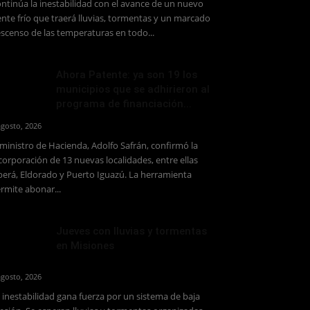
ntinúa la inestabilidad con el avance de un nuevo
ente frío que traerá lluvias, tormentas y un marcado
scenso de las temperaturas en todo...
Ahora Patente: ya son 19 los
municipios que se adhirieron al
programa de financiación...
agosto, 2026
 ministro de Hacienda, Adolfo Safrán, confirmó la
corporación de 13 nuevas localidades, entre ellas
erá, Eldorado y Puerto Iguazú. La herramienta
rmite abonar...
Jueves con lluvias y tormentas
en Misiones
agosto, 2026
 inestabilidad gana fuerza por un sistema de baja