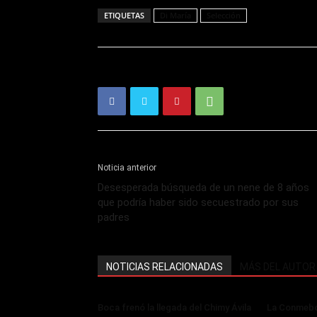
ETIQUETAS
Di María
Selección
Noticia anterior
Desesperada búsqueda de un nene de 8 años
que podría haber sido secuestrado por sus
padres
NOTICIAS RELACIONADAS
MÁS DEL AUTOR
Boca frenó la llegada del Chimy Ávila
La Conmebol