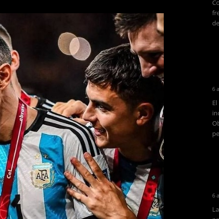
Co
fr
de
6 
El
in
Ob
pe
6 
La