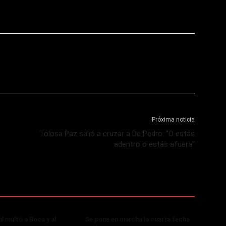
Próxima noticia
Tolosa Paz salió a cruzar a De Pedro: “O estás
adentro o estás afuera”
 multó a Boca y al
Se pone en marcha la cuarta fecha