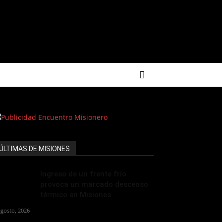
ÚLTIMAS DE MISIONES
Ingreso de un frente frío
provoca un marcado descenso
térmico en Misiones
agosto, 2026