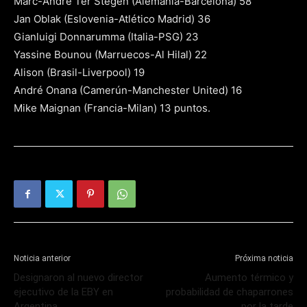
Marc-André Ter Stegen (Alemania-Barcelona) 58
Jan Oblak (Eslovenia-Atlético Madrid) 36
Gianluigi Donnarumma (Italia-PSG) 23
Yassine Bounou (Marruecos-Al Hilal) 22
Alison (Brasil-Liverpool) 19
André Onana (Camerún-Manchester United) 16
Mike Maignan (Francia-Milan) 13 puntos.
Noticia anterior
Próxima noticia
Designaron al nuevo director
Aumento térmico y
ejecutivo de la EBY en
probabilidad de chaparrones
Argentina
por la tarde