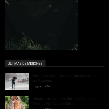
ÚLTIMAS DE MISIONES
Continúan las lluvias y tormentas aisladas
en Misiones
5 agosto, 2026
Almafuerte: avanzan obras del Hospital
Nivel I, viviendas y asfalto