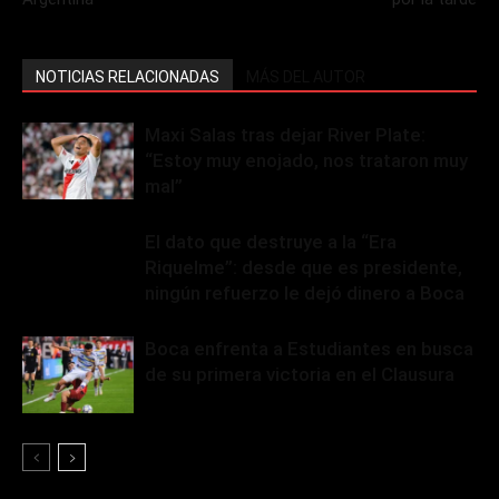
NOTICIAS RELACIONADAS
MÁS DEL AUTOR
Maxi Salas tras dejar River Plate:
“Estoy muy enojado, nos trataron muy
mal”
El dato que destruye a la “Era
Riquelme”: desde que es presidente,
ningún refuerzo le dejó dinero a Boca
Boca enfrenta a Estudiantes en busca
de su primera victoria en el Clausura