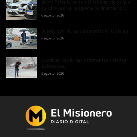
Ahora Patente: ya son 19 los municipios que
se adhirieron al programa de financiación...
6 agosto, 2026
Jueves con lluvias y tormentas en Misiones
6 agosto, 2026
Continúan las lluvias y tormentas aisladas
en Misiones
5 agosto, 2026