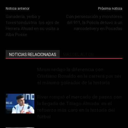
Noticia anterior
Próxima noticia
Ganadería, yerba y
Con persecución y monitoreo
forestoindustria: los ejes de
del 911, la Policía detuvo a un
Herrera Ahuad en su visita a
narcodelivery en Posadas
Alba Posse
NOTICIAS RELACIONADAS
MÁS DEL AUTOR
Messi redujo la diferencia con
Cristiano Ronaldo en la carrera por ser
el máximo goleador de la historia
River rompió el mercado de pases con
la llegada de Thiago Almada: es el
refuerzo más caro en la historia del
fútbol