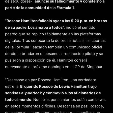
de seguidores-,
anunció su fallecimiento y consternó a
parte de la comunidad de la Fórmula 1
.
“
Roscoe Hamilton falleció ayer a las 9:20 p. m. en brazos
de su padre. Los amaba a todos
”, indicó el sentido
posteo que se replicó rápidamente en las plataformas
digitales. Tras conocerse la dolorosa noticia, las cuentas
de la Fórmula 1 sacaron también un comunicado oficial
donde le brindaron el pésame al reconocido piloto y se
pusieron a disposición de él. Hamilton correrá
nuevamente el próximo domingo en el GP de Singapur.
“Descanse en paz Roscoe Hamilton, una verdadera
estrella.
El querido Roscoe de Lewis Hamilton trajo
sonrisas al
paddock
y conmovió a los aficionados de
todo el mundo
. Nuestros pensamientos están con Lewis
en estos momentos difíciles. Descansa en paz, Roscoe,
de cachorro a ícono dogo, gracias por las huellas que