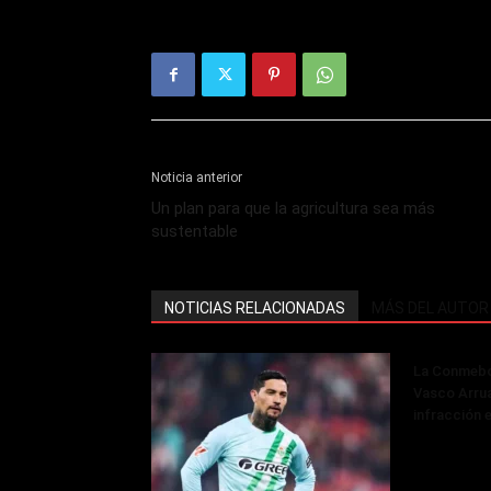
Noticia anterior
Un plan para que la agricultura sea más
sustentable
NOTICIAS RELACIONADAS
MÁS DEL AUTOR
La Conmebol
Vasco Arru
infracción 