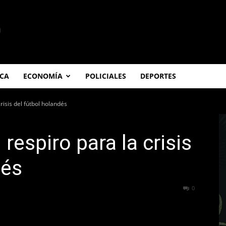
ICA
ECONOMÍA
POLICIALES
DEPORTES
crisis del fútbol holandés
 respiro para la crisis
dés
292
0