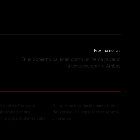
Próxima noticia
En el Gobierno califican como un "tema privado"
la denuncia contra Arribas
 multó a Boca y al
Se pone en marcha la cuarta fecha
abarrena por una
del Torneo Clausura: el cronograma
en la Copa Sudamericana
y horarios