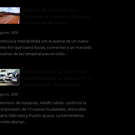
Ingreso de un frente frío
provoca un marcado descenso
térmico en Misiones
agosto, 2026
ntinúa la inestabilidad con el avance de un nuevo
ente frío que traerá lluvias, tormentas y un marcado
scenso de las temperaturas en todo...
Ahora Patente: ya son 19 los
municipios que se adhirieron al
programa de financiación...
agosto, 2026
 ministro de Hacienda, Adolfo Safrán, confirmó la
corporación de 13 nuevas localidades, entre ellas
erá, Eldorado y Puerto Iguazú. La herramienta
rmite abonar...