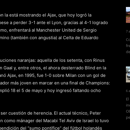
n la está mostrando el Ajax, que hoy logró la
 pese a perder 3-1 ante el Lyon, gracias al 4-1 logrado
omo, enfrentará al Manchester United de Sergio
7 
ino (también con angustia) al Celta de Eduardo
Co
fr
de
oluciones naranjas: aquella de los setenta, con Rinus
n Gaal y, entre otros, el ahora desterrado Blind en la
ó Ajax, en 1995, fue 1-0 sobre Milan con un gol de
jugador más joven en marcar en una final de Champions:
umplió 18 el 5 de mayo y hoy ingresó faltando ocho
6 
El
in
Ob
ser cuestión de herencia. El actual técnico, Peter
pe
en como mánager del Macabi Tel Aviv de Israel lo tuvo
endición del “sumo pontífice” del fútbol holandés