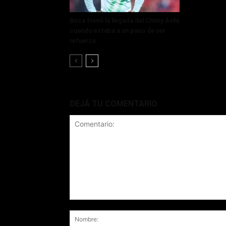
Boca frenó la llegada del Chimy Ávila
cuando estaba a un paso de ser
refuerzo
DEJÁ TU COMENTARIO