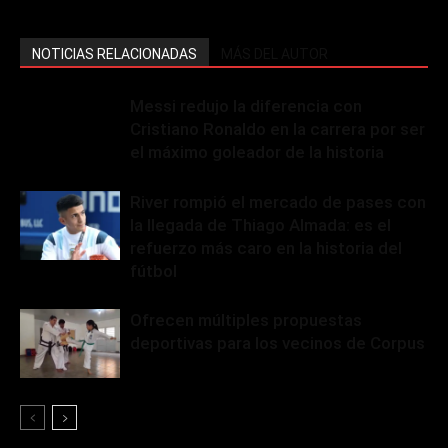
NOTICIAS RELACIONADAS
MÁS DEL AUTOR
Messi redujo la diferencia con
Cristiano Ronaldo en la carrera por ser
el máximo goleador de la historia
River rompió el mercado de pases con
la llegada de Thiago Almada: es el
refuerzo más caro en la historia del
fútbol
Ofrecen múltiples propuestas
deportivas para los vecinos de Corpus