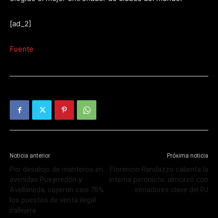
[ad_2]
Fuente
Noticia anterior
Próxima noticia
Por desalojo de manteros en
Florencio Randazzo calienta la
avenidas Pueyrredón y
interna peronista: almorzó con
Avellaneda, cayeron casi 78%
senadores clave del PJ
los puestos de venta ilegal
callejera