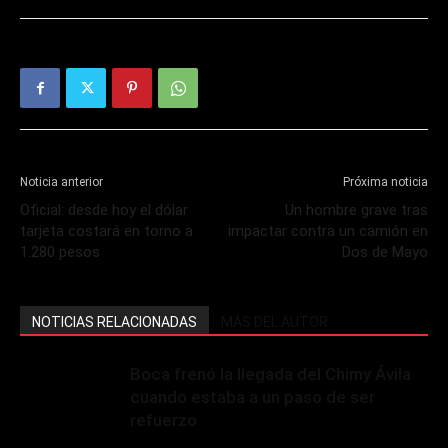
Noticia anterior
Próxima noticia
Oficial: desde hoy el dólar
Un hombre grave tras
tarjeta costará en torno a
impactar contra un camión en
1.280 pesos
Dos de Mayo
NOTICIAS RELACIONADAS
MÁS DEL AUTOR
Boca frenó la llegada del Chimy Ávila
cuando estaba a un paso de ser
refuerzo