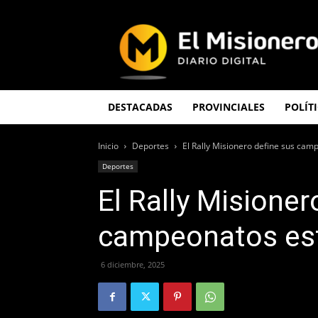
El
Misionero
DESTACADAS
PROVINCIALES
POLÍT
Inicio
Deportes
El Rally Misionero define sus cam
Deportes
El Rally Misioner
campeonatos est
6 diciembre, 2025