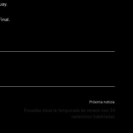
uay.
inal.
Próxima noticia
Posadas inicia la temporada de verano con 34
natatorios habilitadas