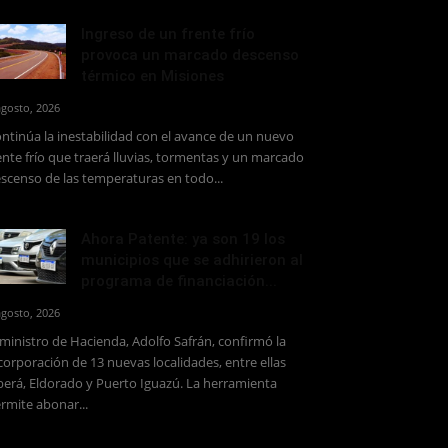
Ingreso de un frente frío
provoca un marcado descenso
térmico en Misiones
agosto, 2026
ntinúa la inestabilidad con el avance de un nuevo
ente frío que traerá lluvias, tormentas y un marcado
scenso de las temperaturas en todo...
Ahora Patente: ya son 19 los
municipios que se adhirieron al
programa de financiación...
agosto, 2026
 ministro de Hacienda, Adolfo Safrán, confirmó la
corporación de 13 nuevas localidades, entre ellas
erá, Eldorado y Puerto Iguazú. La herramienta
rmite abonar...