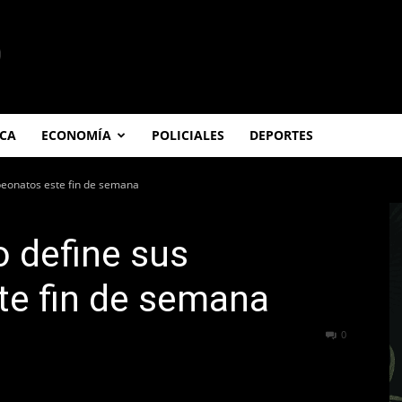
ICA
ECONOMÍA
POLICIALES
DEPORTES
peonatos este fin de semana
o define sus
e fin de semana
139
0