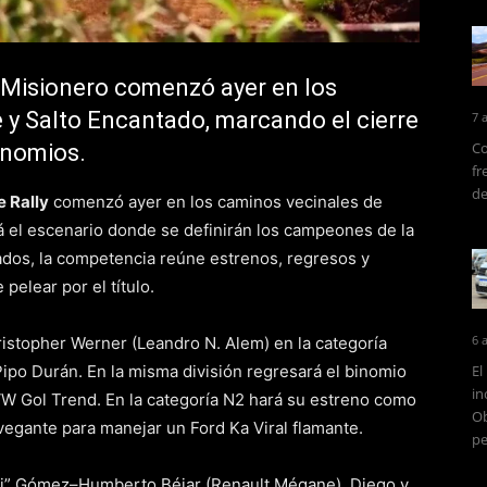
 Misionero comenzó ayer en los
e y Salto Encantado, marcando el cierre
7 
Co
inomios.
fr
de
 Rally
comenzó ayer en los caminos vecinales de
rá el escenario donde se definirán los campeones de la
os, la competencia reúne estrenos, regresos y
pelear por el título.
6 
ristopher Werner (Leandro N. Alem) en la categoría
Pipo Durán. En la misma división regresará el binomio
El
in
W Gol Trend. En la categoría N2 hará su estreno como
Ob
avegante para manejar un Ford Ka Viral flamante.
pe
mpi” Gómez–Humberto Béjar (Renault Mégane), Diego y