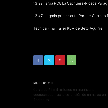
13:22: larga PC8 La Cachuera-Picada Parag
13.47: llegada primer auto Parque Cerrado F
Técnica Final Taller KyM de Beto Aguirre.
Noticia anterior
Cerca de $5 mil millones en marihuana
secuestrada tras la detención de un narco en
Andresito