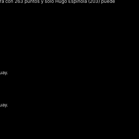
era con 263 puntos y solo Hugo Espínola (203) puede
uay.
uay.