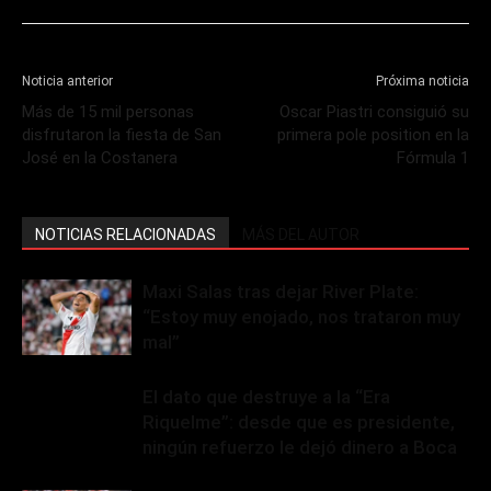
Noticia anterior
Próxima noticia
Más de 15 mil personas
Oscar Piastri consiguió su
disfrutaron la fiesta de San
primera pole position en la
José en la Costanera
Fórmula 1
NOTICIAS RELACIONADAS
MÁS DEL AUTOR
Maxi Salas tras dejar River Plate:
“Estoy muy enojado, nos trataron muy
mal”
El dato que destruye a la “Era
Riquelme”: desde que es presidente,
ningún refuerzo le dejó dinero a Boca