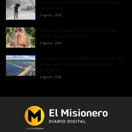
Continúan las lluvias y tormentas aisladas
en Misiones
5 agosto, 2026
Almafuerte: avanzan obras del Hospital
Nivel I, viviendas y asfalto
4 agosto, 2026
Ecología aprobó la viabilidad ambiental para
un parque solar de diez megavatios en
Aristóbulo...
4 agosto, 2026