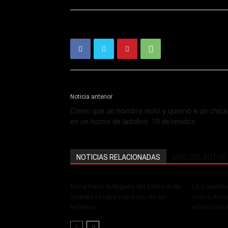
Noticia anterior
Creen que un hombre violó y quemó a un chica
en un horno de ladrillos: 10 detenidos
NOTICIAS RELACIONADAS
MÁS DEL AUTOR
Boca frenó la llegada del Chimy Ávila
La Conmebol
cuando estaba a un paso de ser
Vasco Arru
refuerzo
infracción 