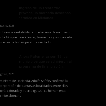
Ingreso de un frente frío
provoca un marcado descenso
térmico en Misiones
agosto, 2026
ntinúa la inestabilidad con el avance de un nuevo
ente frío que traerá lluvias, tormentas y un marcado
scenso de las temperaturas en todo...
Ahora Patente: ya son 19 los
municipios que se adhirieron al
programa de financiación...
agosto, 2026
 ministro de Hacienda, Adolfo Safrán, confirmó la
corporación de 13 nuevas localidades, entre ellas
erá, Eldorado y Puerto Iguazú. La herramienta
rmite abonar...