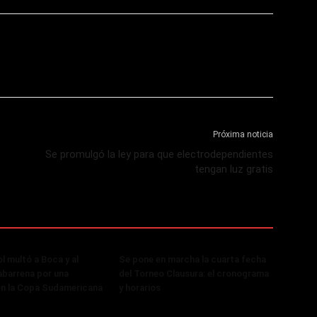
Próxima noticia
Se promulgó la ley para que electrodependientes
tengan luz gratis
 multó a Boca y al
Se pone en marcha la cuarta fecha
abarrena por una
del Torneo Clausura: el cronograma
en la Copa Sudamericana
y horarios