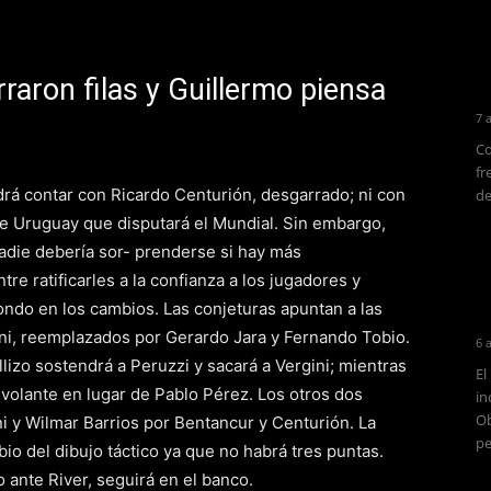
raron filas y Guillermo piensa
7 
Co
fr
rá contar con Ricardo Centurión, desgarrado; ni con
de
e Uruguay que disputará el Mundial. Sin embargo,
nadie debería sor- prenderse si hay más
re ratificarles a la confianza a los jugadores y
fondo en los cambios. Las conjeturas apuntan a las
ini, reemplazados por Gerardo Jara y Fernando Tobio.
6 
izo sostendrá a Peruzzi y sacará a Vergini; mientras
El
volante en lugar de Pablo Pérez. Los otros dos
in
Ob
 y Wilmar Barrios por Bentancur y Centurión. La
pe
bio del dibujo táctico ya que no habrá tres puntas.
 ante River, seguirá en el banco.