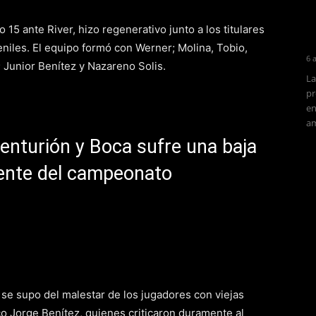
15 ante River, hizo regenerativo junto a los titulares
eniles. El equipo formó con Werner; Molina, Tobio,
6 
i; Junior Benítez y Nazareno Solis.
La
pr
en
am
Centurión y Boca sufre una baja
ente del campeonato
, se supo del malestar de los jugadores con viejas
o Jorge Benítez, quienes criticaron duramente al