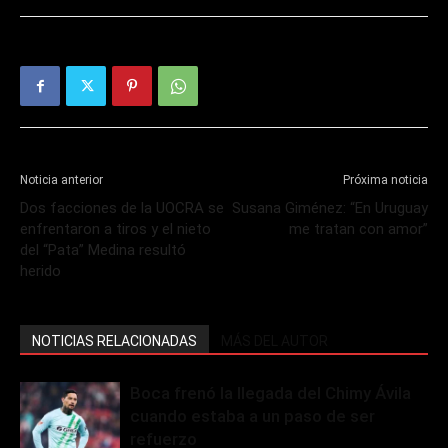
Noticia anterior
Próxima noticia
Dos facciones de la UOCRA se
Susana Giménez: “En Uruguay
enfrentaron a tiros y el nieto
me tratan con amor”
del “Pata” Medina resultó
herido
NOTICIAS RELACIONADAS
MÁS DEL AUTOR
Boca frenó la llegada del Chimy Ávila
cuando estaba a un paso de ser
refuerzo