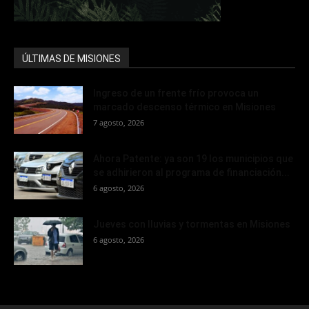
ÚLTIMAS DE MISIONES
Ingreso de un frente frío provoca un
marcado descenso térmico en Misiones
7 agosto, 2026
Ahora Patente: ya son 19 los municipios que
se adhirieron al programa de financiación...
6 agosto, 2026
Jueves con lluvias y tormentas en Misiones
6 agosto, 2026