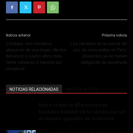
Noticia anterior
Próxima noticia
Córdoba: tres hombres
Los cambios en la norma del
abusaron de una mujer, ella los
uso de mascarillas en Perú:
denunció y cuatro años más
Docentes ya no tienen
tarde volvieron a hacerlo por
obligación de ponérsela
venganza
NOTICIAS RELACIONADAS
MÁS DEL AUTOR
Messi redujo la diferencia con
Cristiano Ronaldo en la carrera por ser
el máximo goleador de la historia