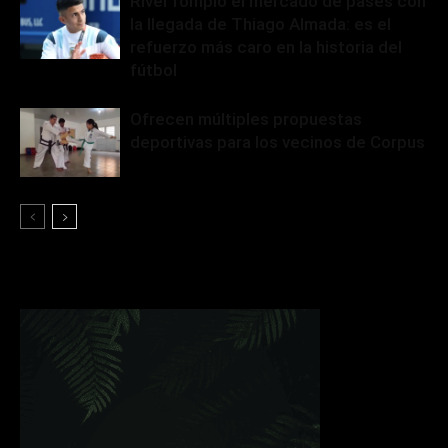
River rompió el mercado de pases con
la llegada de Thiago Almada: es el
refuerzo más caro en la historia del
fútbol
Ofrecen múltiples propuestas
deportivas para los vecinos de Corpus