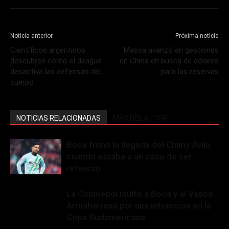
Noticia anterior
Próxima noticia
Científicos argentinos
Massa avanzó en gestiones
descubren cómo el dengue
en China en busca de dólares
desactiva las defensas del
para las reservas
cuerpo
NOTICIAS RELACIONADAS
MÁS DEL AUTOR
Boca frenó la llegada del Chimy Ávila
cuando estaba a un paso de ser
refuerzo
La Conmebol multó a Boca y al Vasco
Arruabarrena por una infracción en la
Copa Sudamericana