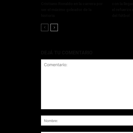
Cristiano Ronaldo en la carrera por
con la lleg
ser el máximo goleador de la
el refuerzo 
historia
del fútbol
DEJÁ TU COMENTARIO