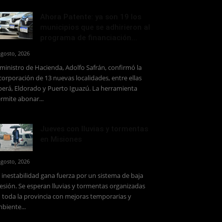
Ahora Patente: ya son 19 los
municipios que se adhirieron al
programa de financiación...
agosto, 2026
 ministro de Hacienda, Adolfo Safrán, confirmó la
corporación de 13 nuevas localidades, entre ellas
erá, Eldorado y Puerto Iguazú. La herramienta
rmite abonar...
Jueves con lluvias y tormentas
en Misiones
agosto, 2026
 inestabilidad gana fuerza por un sistema de baja
esión. Se esperan lluvias y tormentas organizadas
 toda la provincia con mejoras temporarias y
biente...