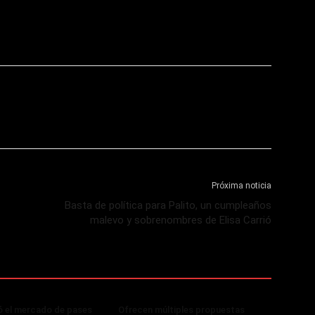
Próxima noticia
Basta de política para Palito, un cumpleaños
malevo y sobrenombres de Elisa Carrió
ó el mercado de pases
Ofrecen múltiples propuestas