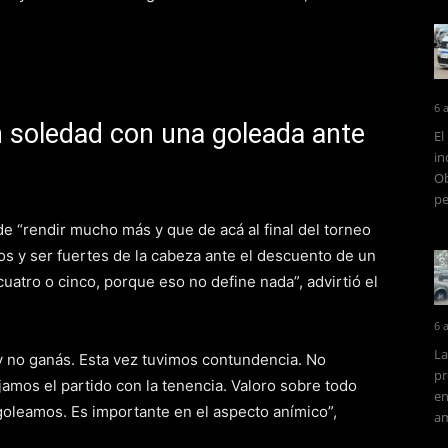
6 
n soledad con una goleada ante
El
in
Ob
pe
e “rendir mucho más y que de acá al final del torneo
stos y ser fuertes de la cabeza ante el descuento de un
cuatro o cinco, porque eso no define nada”, advirtió el
6 
La
 y no ganás. Esta vez tuvimos contundencia. No
pr
mos el partido con la tenencia. Valoro sobre todo
en
oleamos. Es importante en el aspecto anímico”,
am