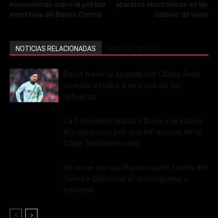
economistas sobre la política
aparatos electrónicos en las
monetaria del Banco Central
cabinas de avión
NOTICIAS RELACIONADAS
MÁS DEL AUTOR
Boca frenó la llegada del Chimy Ávila
cuando estaba a un paso de ser
refuerzo
La Conmebol multó a Boca y al Vasco
Arruabarrena por una infracción en la
Copa Sudamericana
Se pone en marcha la cuarta fecha del
Torneo Clausura: el cronograma y
horarios