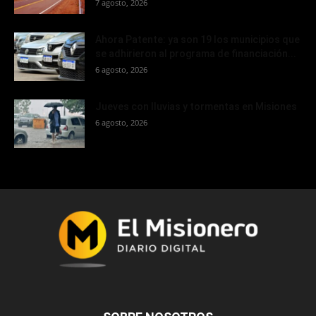
7 agosto, 2026
Ahora Patente: ya son 19 los municipios que
se adhirieron al programa de financiación...
6 agosto, 2026
Jueves con lluvias y tormentas en Misiones
6 agosto, 2026