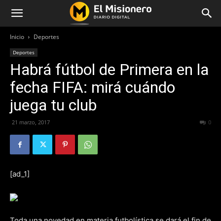
Inicio
Deportes
Deportes
Habrá fútbol de Primera en la
fecha FIFA: mirá cuándo
juega tu club
21 marzo, 2017
255
0
[ad_1]
Toda una novedad en materia futbolística se dará el fin de