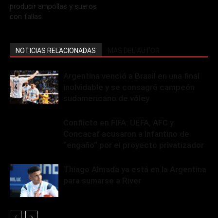
producir ampollas y sueros
con fallas
NOTICIAS RELACIONADAS
MÁS DEL AUTOR
Argentina venció a Brasil en una final
inolvidable y se consagró campeón
sudamericano de vóley
Conflicto en FIFA: UEFA, AFC y
Concacaf acusaron a Infantino de
“engaño” por el proyecto privatizador
Thiago Almada ya está en la Argentina
para sumarse a River