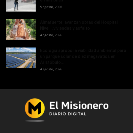
5 agosto, 2026
Almafuerte: avanzan obras del Hospital
Nivel I, viviendas y asfalto
4 agosto, 2026
Ecología aprobó la viabilidad ambiental para
un parque solar de diez megavatios en
Aristóbulo...
4 agosto, 2026