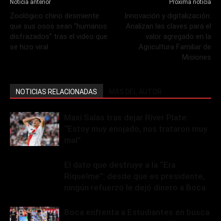
Noticia anterior
Próxima noticia
Zoológico chino desmiente
Innovación y digitalización:
que sus osos sean “humanos
Analizan las claves para el
disfrazados” tras el video que
valor agregado en la
se hizo viral
Agricultura Familiar de
Misiones
NOTICIAS RELACIONADAS
MÁS DEL AUTOR
Maxi Salas tras dejar River Plate:
“Estoy muy enojado, nos trataron muy
mal”
El dato que destruye a la “Era
Riquelme”: desde que es presidente,
ningún refuerzo le dejó dinero a Boca
Boca enfrenta a Estudiantes en busca