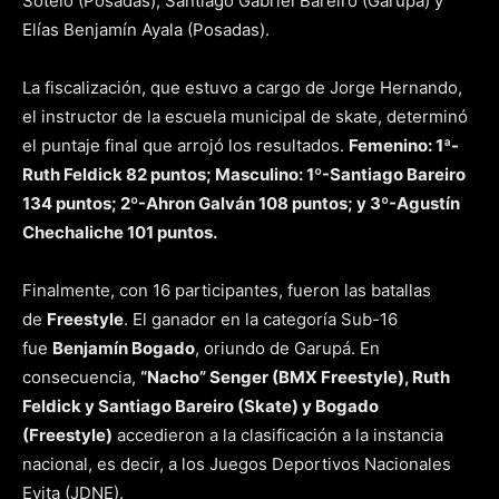
Sotelo (Posadas), Santiago Gabriel Bareiro (Garupá) y
Elías Benjamín Ayala (Posadas).
La fiscalización, que estuvo a cargo de Jorge Hernando,
el instructor de la escuela municipal de skate, determinó
el puntaje final que arrojó los resultados.
Femenino: 1ª-
Ruth Feldick 82 puntos; Masculino: 1º-Santiago Bareiro
134 puntos; 2º-Ahron Galván 108 puntos; y 3º-Agustín
Chechaliche 101 puntos.
Finalmente, con 16 participantes, fueron las batallas
de
Freestyle
. El ganador en la categoría Sub-16
fue
Benjamín Bogado
, oriundo de Garupá. En
consecuencia,
“Nacho” Senger (BMX Freestyle), Ruth
Feldick y Santiago Bareiro (Skate) y Bogado
(Freestyle)
accedieron a la clasificación a la instancia
nacional, es decir, a los Juegos Deportivos Nacionales
Evita (JDNE).