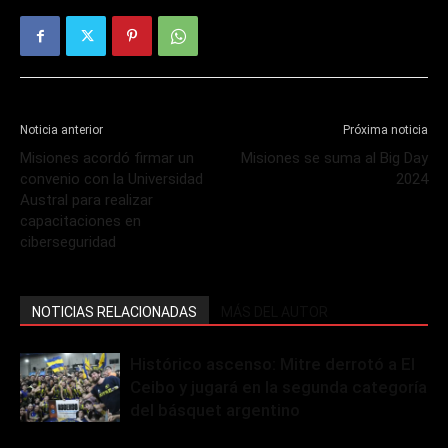
Noticia anterior
Próxima noticia
Misiones acordó firmar un
Misiones se suma al Big Day
convenio con la Universidad
2024
Austral para realizar
capacitaciones en
ciberseguridad
NOTICIAS RELACIONADAS
MÁS DEL AUTOR
Histórico ascenso: Mitre derrotó a El
Ceibo y jugará en la segunda categoría
del básquet argentino