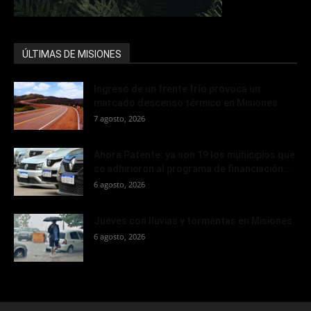
ÚLTIMAS DE MISIONES
Ingreso de un frente frío provoca un
marcado descenso térmico en Misiones
7 agosto, 2026
Ahora Patente: ya son 19 los municipios que
se adhirieron al programa de financiación...
6 agosto, 2026
Jueves con lluvias y tormentas en Misiones
6 agosto, 2026