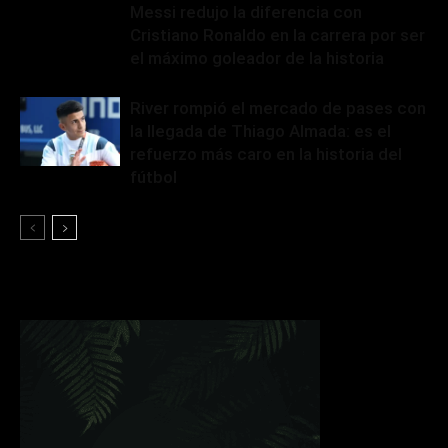
Messi redujo la diferencia con
Cristiano Ronaldo en la carrera por ser
el máximo goleador de la historia
River rompió el mercado de pases con
la llegada de Thiago Almada: es el
refuerzo más caro en la historia del
fútbol