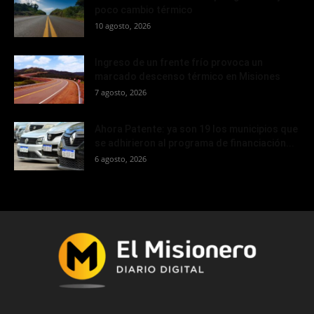
poco cambio térmico
10 agosto, 2026
Ingreso de un frente frío provoca un
marcado descenso térmico en Misiones
7 agosto, 2026
Ahora Patente: ya son 19 los municipios que
se adhirieron al programa de financiación...
6 agosto, 2026