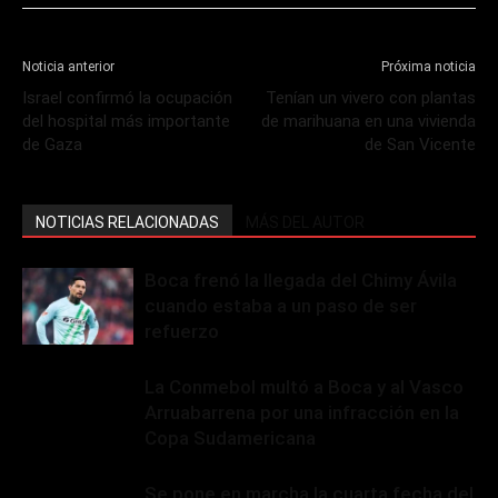
Noticia anterior
Próxima noticia
Israel confirmó la ocupación
Tenían un vivero con plantas
del hospital más importante
de marihuana en una vivienda
de Gaza
de San Vicente
NOTICIAS RELACIONADAS
MÁS DEL AUTOR
Boca frenó la llegada del Chimy Ávila
cuando estaba a un paso de ser
refuerzo
La Conmebol multó a Boca y al Vasco
Arruabarrena por una infracción en la
Copa Sudamericana
Se pone en marcha la cuarta fecha del