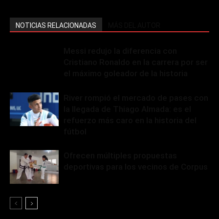
NOTICIAS RELACIONADAS
MÁS DEL AUTOR
Messi redujo la diferencia con
Cristiano Ronaldo en la carrera por ser
el máximo goleador de la historia
River rompió el mercado de pases con
la llegada de Thiago Almada: es el
refuerzo más caro en la historia del
fútbol
Ofrecen múltiples propuestas
deportivas para los vecinos de Corpus