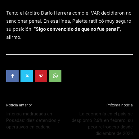
Tanto el árbitro Darío Herrera como el VAR decidieron no
sancionar penal. En esa línea, Paletta ratificó muy seguro
su posición.
“Sigo convencido de que no fue penal”
,
afirmó.
Noticia anterior
Próxima noticia
Intensa madrugada en
La economía en el país se
Posadas: diez detenidos y
desplomó 2,6% en febrero, su
operativos en cadena
peor retroceso desde
diciembre de 2023