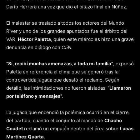
Darío Herrera una vez que dio el pitazo final en Núñez.
El malestar se traslado a todos los actores del Mundo
River y uno de los grandes apuntados fue el árbitro del
VAR,
Héctor Paletta
, quien este miércoles hizo una grave
denuncia en diálogo con
C5N
.
“Sí, recibí muchas amenazas, a toda mi familia”
, expresó
Paletta en referencia al clima que se generó tras la
controvertida jugada que desató el reclamo. Según
detalló, las intimidaciones no fueron aisladas:
“Llamaron
por teléfono y mensajes”.
La jugada que encendió la polémica ocurrió en el cierre
del partido, cuando el conjunto al mando de
Chacho
Coudet
reclamó un empujón dentro del área sobre
Lucas
Martínez Quarta
.