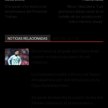
Otorgarán otro bono a los
Mesa Tabacalera: “Las
beneficiarios del Potenciar
gestiones deben verse en el
Trabajo
bolsillo de los productores”,
indicó Herrera Ahuad
NOTICIAS RELACIONADAS
MÁS DEL AUTOR
Boca frenó la llegada del Chimy Ávila
cuando estaba a un paso de ser
refuerzo
La Conmebol multó a Boca y al Vasco
Arruabarrena por una infracción en la
Copa Sudamericana
Se pone en marcha la cuarta fecha del
Torneo Clausura: el cronograma y