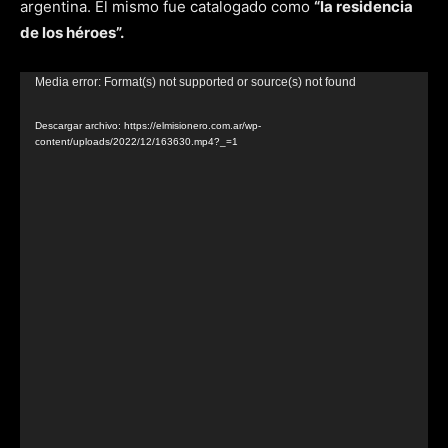
argentina. El mismo fue catalogado como
“la residencia
de los héroes”.
Reproductor
Media error: Format(s) not supported or source(s) not found
de
Descargar archivo: https://elmisionero.com.ar/wp-
video
content/uploads/2022/12/163630.mp4?_=1