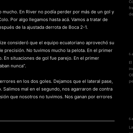
Co
fr
o mucho. En River no podía perder por más de un gol y
de
Colo. Por algo llegamos hasta acá. Vamos a tratar de
después de la ajustada derrota de Boca 2-1.
neize consideró que el equipo ecuatoriano aprovechó su
a de precisión. No tuvimos mucho la pelota. En el primer
6 
. En situaciones de gol fue parejo. En el primer
El
aban nunca”.
in
Ob
errores en los dos goles. Dejamos que el lateral pase,
pe
ro. Salimos mal en el segundo, nos agarraron de contra
ecisión que nosotros no tuvimos. Nos ganan por errores
6 
La