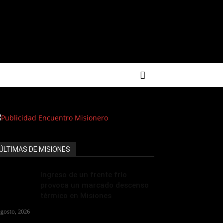
ÚLTIMAS DE MISIONES
Ingreso de un frente frío
provoca un marcado descenso
térmico en Misiones
agosto, 2026