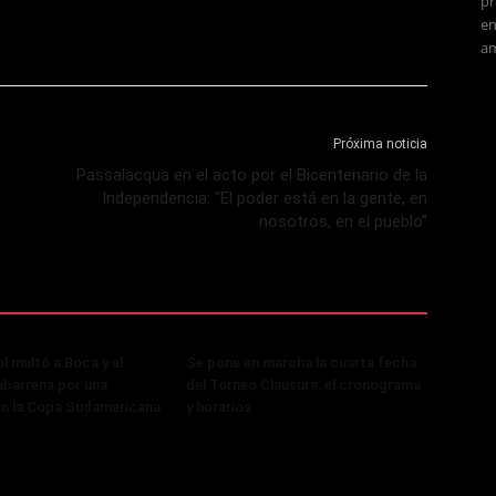
pr
en
am
Próxima noticia
Passalacqua en el acto por el Bicentenario de la
Independencia: “El poder está en la gente, en
nosotros, en el pueblo”
 multó a Boca y al
Se pone en marcha la cuarta fecha
abarrena por una
del Torneo Clausura: el cronograma
en la Copa Sudamericana
y horarios