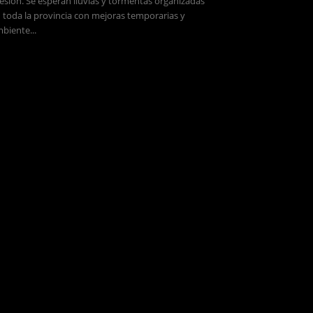
esión. Se esperan lluvias y tormentas organizadas
 toda la provincia con mejoras temporarias y
biente...