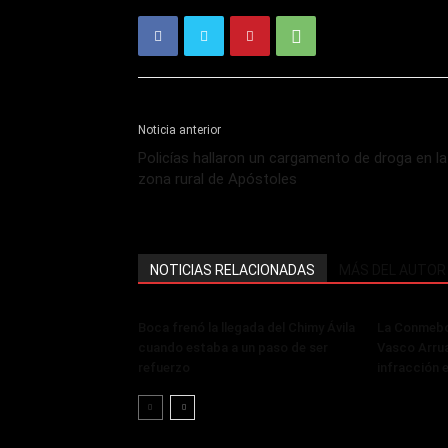
Noticia anterior
Policías hallaron un cargamento de droga en la
zona rural de Apóstoles
NOTICIAS RELACIONADAS
MÁS DEL AUTOR
Boca frenó la llegada del Chimy Ávila
La Conmebol
cuando estaba a un paso de ser
Vasco Arru
refuerzo
infracción 