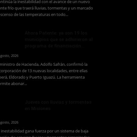
ntinúa la inestabilidad con el avance de un nuevo
ente frío que traerá lluvias, tormentas y un marcado
scenso de las temperaturas en todo...
Ahora Patente: ya son 19 los
municipios que se adhirieron al
programa de financiación...
agosto, 2026
 ministro de Hacienda, Adolfo Safrán, confirmó la
corporación de 13 nuevas localidades, entre ellas
erá, Eldorado y Puerto Iguazú. La herramienta
rmite abonar...
Jueves con lluvias y tormentas
en Misiones
agosto, 2026
 inestabilidad gana fuerza por un sistema de baja