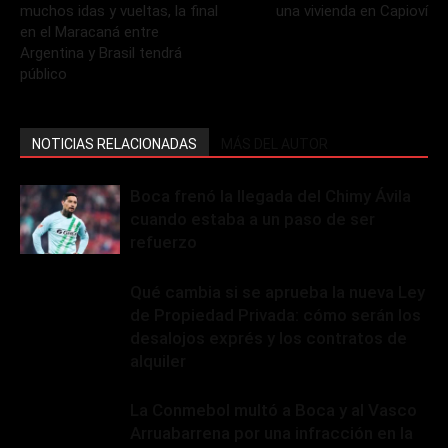
muchos idas y vueltas, la final
una vivienda en Capioví
en el Maracaná entre
Argentina y Brasil tendrá
público
NOTICIAS RELACIONADAS
MÁS DEL AUTOR
Boca frenó la llegada del Chimy Ávila
cuando estaba a un paso de ser
refuerzo
Qué cambia si se aprueba la nueva Ley
de Propiedad Privada: cómo serán los
desalojos exprés y los contratos de
alquiler
La Conmebol multó a Boca y al Vasco
Arruabarrena por una infracción en la