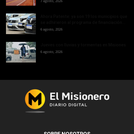
7 agosto, 2026
Ahora Patente: ya son 19 los municipios que
se adhirieron al programa de financiación...
6 agosto, 2026
Jueves con lluvias y tormentas en Misiones
6 agosto, 2026
SOBRE NOSOTROS