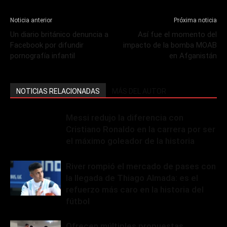
Noticia anterior
Próxima noticia
Un diario británico denuncia a
Así fue el momento del
Facebook por difundir
impacto de la bomba MOAB
pornografía infantil
en Afganistán
NOTICIAS RELACIONADAS
MÁS DEL AUTOR
Messi redujo la diferencia con
Cristiano Ronaldo en la carrera por ser
el máximo goleador de la historia
River rompió el mercado de pases con
la llegada de Thiago Almada: es el
refuerzo más caro en la historia del
fútbol
Ofrecen múltiples propuestas