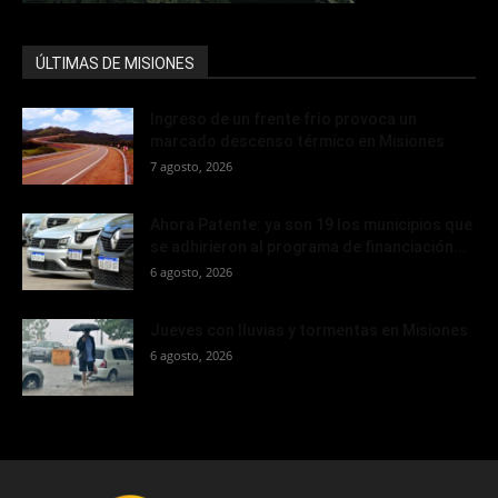
ÚLTIMAS DE MISIONES
Ingreso de un frente frío provoca un
marcado descenso térmico en Misiones
7 agosto, 2026
Ahora Patente: ya son 19 los municipios que
se adhirieron al programa de financiación...
6 agosto, 2026
Jueves con lluvias y tormentas en Misiones
6 agosto, 2026