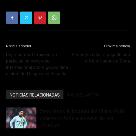
Noticia anterior
Próxima noticia
Representante misionero
Almendra deberá pagarle una
participa en congreso
cifra millonaria a Boca
internacional sobre geopolítica
e identidad hispana en España
NOTICIAS RELACIONADAS
MÁS DEL AUTOR
Boca frenó la llegada del Chimy Ávila
cuando estaba a un paso de ser
refuerzo