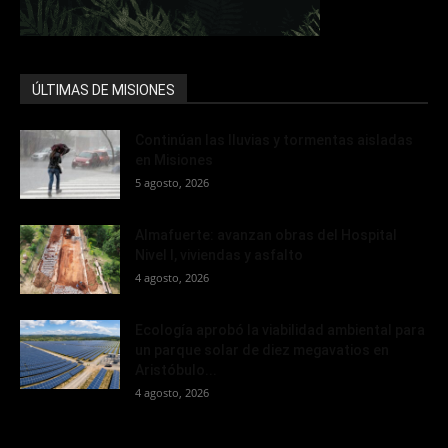
ÚLTIMAS DE MISIONES
Continúan las lluvias y tormentas aisladas
en Misiones
5 agosto, 2026
Almafuerte: avanzan obras del Hospital
Nivel I, viviendas y asfalto
4 agosto, 2026
Ecología aprobó la viabilidad ambiental para
un parque solar de diez megavatios en
Aristóbulo...
4 agosto, 2026