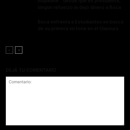
Riquelme”: desde que es presidente,
ningún refuerzo le dejó dinero a Boca
Boca enfrenta a Estudiantes en busca
de su primera victoria en el Clausura
DEJÁ TU COMENTARIO