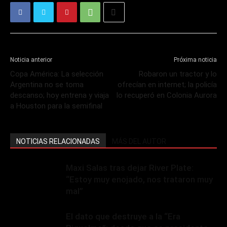
Noticia anterior
Próxima noticia
Copa América: La selección
Robaron un tractor y lo
Argentina no se toma
ofrecían en internet; la policía
descanso; hoy entrena y viaja
lo recuperó en Colonia Aurora
a Houston para la semifinal
NOTICIAS RELACIONADAS
MÁS DEL AUTOR
Maxi Salas tras dejar River Plate:
“Estoy muy enojado, nos trataron muy
mal”
El dato que destruye a la “Era