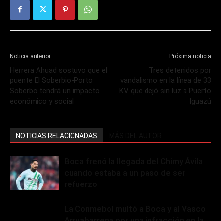
Noticia anterior
Próxima noticia
Herrera Ahuad sostuvo que el
Tres detenidos por
puente El Soberbio-Porto
vandalismo en la línea de 33
Soberbo tendrá un impacto
KV que dejó sin luz a Puerto
económico y social
Iguazú
NOTICIAS RELACIONADAS
MÁS DEL AUTOR
Boca frenó la llegada del Chimy Ávila
cuando estaba a un paso de ser
refuerzo
La Conmebol multó a Boca y al Vasco
Arruabarrena por una infracción en la