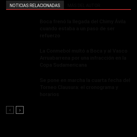
NOTICIAS RELACIONADAS
MÁS DEL AUTOR
Boca frenó la llegada del Chimy Ávila
cuando estaba a un paso de ser
refuerzo
La Conmebol multó a Boca y al Vasco
Arruabarrena por una infracción en la
Copa Sudamericana
Se pone en marcha la cuarta fecha del
Torneo Clausura: el cronograma y
horarios