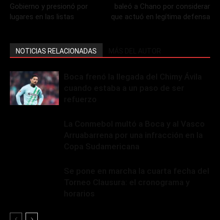
Gobierno y presionó por
baleó a Chano por considerar
lugares en las listas
que actuó en legítima defensa
NOTICIAS RELACIONADAS
MÁS DEL AUTOR
Boca frenó la llegada del Chimy Ávila
cuando estaba a un paso de ser
refuerzo
La Conmebol multó a Boca y al Vasco
Arruabarrena por una infracción en la
Copa Sudamericana
Se pone en marcha la cuarta fecha del
Torneo Clausura: el cronograma y
horarios