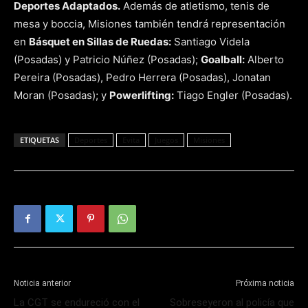
Deportes Adaptados.
Además de atletismo, tenis de
mesa y boccia, Misiones también tendrá representación
en
Básquet en Sillas de Ruedas:
Santiago Videla
(Posadas) y Patricio Núñez (Posadas);
Goalball:
Alberto
Pereira (Posadas), Pedro Herrera (Posadas), Jonatan
Moran (Posadas); y
Powerlifting:
Tiago Engler (Posadas).
ETIQUETAS
Deportes
Evita
Juegos
Misiones
Noticia anterior
Próxima noticia
La CGT se endureció con el
Sobreseyeron al policía que