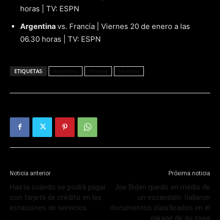
horas | TV: ESPN
Argentina
vs. Francia | Viernes 20 de enero a las
06.30 horas | TV: ESPN
ETIQUETAS
Argentina
Hockey
Mundial
Noticia anterior
Próxima noticia
Hasta cuándo se podrá pagar
Joe Biden quedó en medio de
con tarjeta de crédito en las
un escándalo: hallaron
estaciones de servicios
documentos clasificados en el
garage de su casa