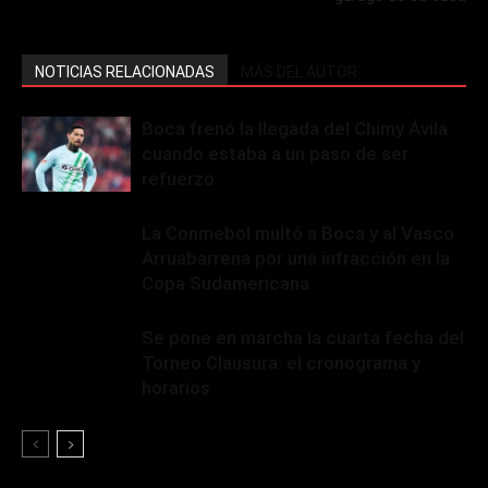
NOTICIAS RELACIONADAS
MÁS DEL AUTOR
Boca frenó la llegada del Chimy Ávila
cuando estaba a un paso de ser
refuerzo
La Conmebol multó a Boca y al Vasco
Arruabarrena por una infracción en la
Copa Sudamericana
Se pone en marcha la cuarta fecha del
Torneo Clausura: el cronograma y
horarios