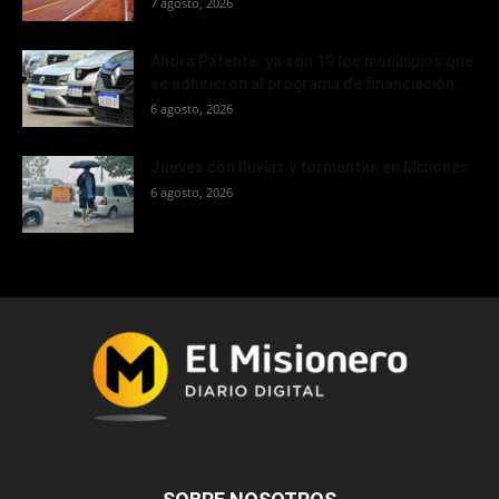
7 agosto, 2026
Ahora Patente: ya son 19 los municipios que
se adhirieron al programa de financiación...
6 agosto, 2026
Jueves con lluvias y tormentas en Misiones
6 agosto, 2026