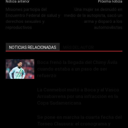
Noticia anterior
Próxima noticia
Misiones participa del
Una mujer se desnudó en
Encuentro Federal de salud y
medio de la autopista, sacó un
derechos sexuales y
arma y disparó a los
reproductivos
automovilistas
NOTICIAS RELACIONADAS
MÁS DEL AUTOR
Boca frenó la llegada del Chimy Ávila
cuando estaba a un paso de ser
refuerzo
La Conmebol multó a Boca y al Vasco
Arruabarrena por una infracción en la
Copa Sudamericana
Se pone en marcha la cuarta fecha del
Torneo Clausura: el cronograma y