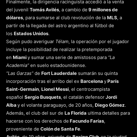
Finalmente, la dirigencia racinguista accedió a la venta
del juvenil
Tomás Avilés
, a cambio de
9 millones de
dólares
, para sumarse al club revolución de la
MLS
, a
partir de la llegada del astro argentino al fútbol de
los
Estados Unidos
.
Según pudo averiguar
Télam
, la operación por el jugador
incluye la posibilidad de realizar la pretemporada
en
Miami
y sumar una serie de amistosos para
“La
Academia”
en suelo estadounidense.
“Las Garzas”
de
Fort Lauderdale
sumarán su quinta
incorporación tras el arribo del ex
Barcelona
y
París
Saint-Germain
,
Lionel Messi
, el centrocampista
español
Sergio Busquets
, el catalán defensor
Jordi
Alba
y el volante paraguayo, de 20 años,
Diego Gómez
.
Además, el club del sur de
La Florida
ultima detalles para
hacerse con los derechos de
Facundo Farías
,
proveniente de
Colón de Santa Fe
.
Avilés
, de 19 años, oriundo de
Boxing Club
en la ciudad