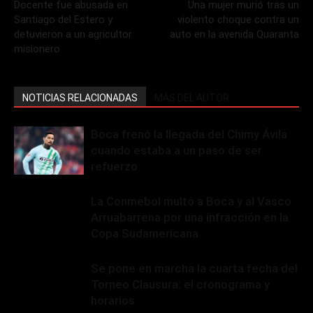
Docente fue abusada en
Una mujer murió tras un
Santiago del Estero y
violento choque contra un
detuvieron a un agricultor
auto en la avenida Quaranta
misionero
NOTICIAS RELACIONADAS
MÁS DEL AUTOR
Boca frenó la llegada del Chimy Ávila
cuando estaba a un paso de ser
refuerzo
La Conmebol multó a Boca y al Vasco
Arruabarrena por una infracción en la
Copa Sudamericana
Se pone en marcha la cuarta fecha del
Torneo Clausura: el cronograma y
horarios