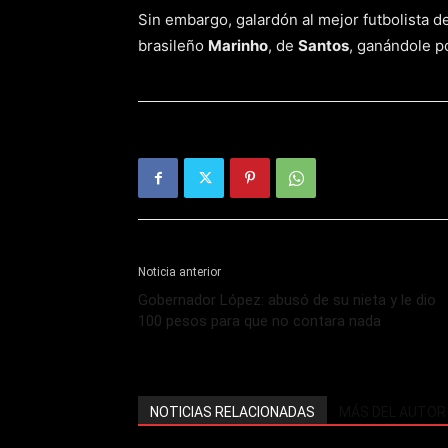
Sin embargo, galardón al mejor futbolista d
brasileño
Marinho
, de
Santos
, ganándole p
Noticia anterior
Gobernador López: abusó de su nieta y le dio
100 pesos para que no contara nada
NOTICIAS RELACIONADAS
MÁS DEL AUTOR