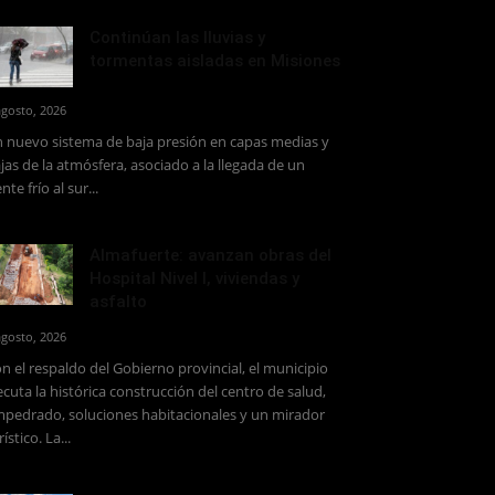
Continúan las lluvias y
tormentas aisladas en Misiones
agosto, 2026
 nuevo sistema de baja presión en capas medias y
jas de la atmósfera, asociado a la llegada de un
ente frío al sur...
Almafuerte: avanzan obras del
Hospital Nivel I, viviendas y
asfalto
agosto, 2026
n el respaldo del Gobierno provincial, el municipio
ecuta la histórica construcción del centro de salud,
pedrado, soluciones habitacionales y un mirador
rístico. La...