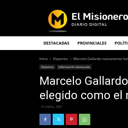
El
Misionero
DESTACADAS
PROVINCIALES
POLÍT
Inicio
Deportes
Marcelo Gallardo nuevamente fue
Deportes
Información destacada
Marcelo Gallard
elegido como el
10 marzo, 2021