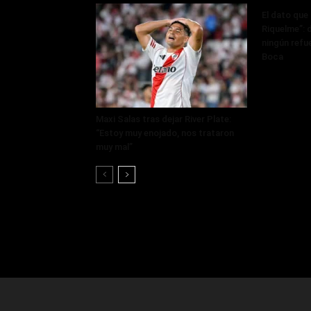
El dato que 
Riquelme”: 
ningún refue
Boca
Maxi Salas tras dejar River Plate:
“Estoy muy enojado, nos trataron
muy mal”