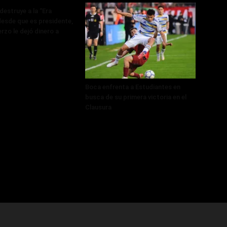
destruye a la “Era
desde que es presidente,
rzo le dejó dinero a
Boca enfrenta a Estudiantes en
busca de su primera victoria en el
Clausura