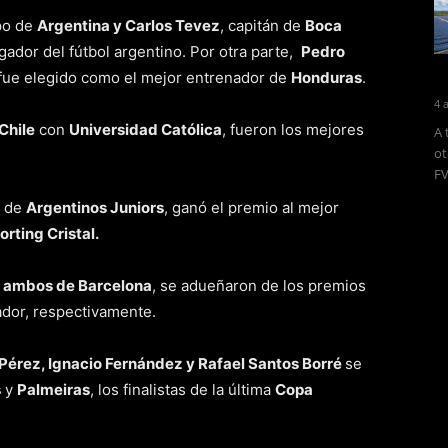
po de
Argentina y Carlos Tevez
, capitán de
Boca
ador del fútbol argentino. Por otra parte,
Pedro
 fue elegido como el mejor entrenador de
Honduras
.
4 
Chile
con
Universidad Católica
, fueron los mejores
A 
ot
FV
o de
Argentinos Juniors
, ganó el premio al mejor
orting Cristal.
, ambos de Barcelona
, se adueñaron de los premios
ador, respectivamente.
Pérez, Ignacio Fernández y Rafael Santos Borré
se
s
y
Palmeiras
, los finalistas de la última
Copa