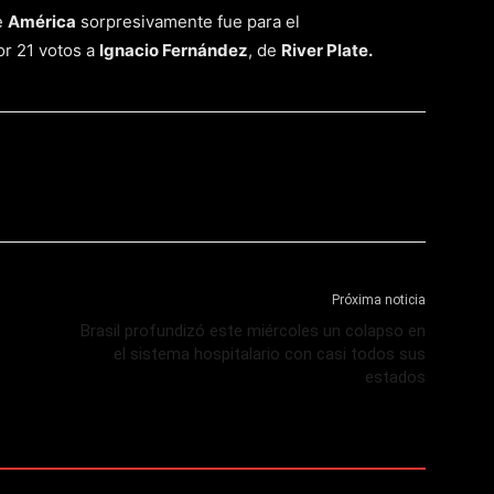
e
América
sorpresivamente fue para el
or 21 votos a
Ignacio Fernández
, de
River Plate.
Próxima noticia
Brasil profundizó este miércoles un colapso en
el sistema hospitalario con casi todos sus
estados