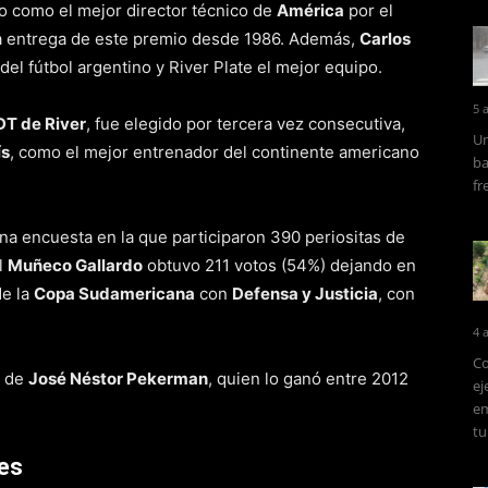
do como el mejor director técnico de
América
por el
 la entrega de este premio desde 1986. Además,
Carlos
el fútbol argentino y River Plate el mejor equipo.
5 
DT de River
, fue elegido por tercera vez consecutiva,
Un
ís
, como el mejor entrenador del continente americano
ba
fr
na encuesta en la que participaron 390 periositas de
l
Muñeco Gallardo
obtuvo 211 votos (54%) dejando en
de la
Copa Sudamericana
con
Defensa y Justicia
, con
4 
Co
a de
José Néstor Pekerman
, quien lo ganó entre 2012
ej
em
tu
nes