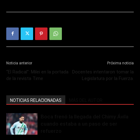
Noticia anterior
Próxima noticia
“El Radical”: Milei en la portada
Docentes intentaron tomar la
de la revista Time
Legislatura por la Fuerza.
NOTICIAS RELACIONADAS
MÁS DEL AUTOR
Boca frenó la llegada del Chimy Ávila
cuando estaba a un paso de ser
refuerzo