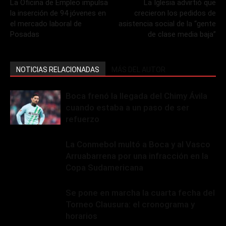
La Oficina de Empleo impulsa
La Iglesia advirtió que
la inserción de 94 jóvenes en
crecieron los pedidos de
el mercado laboral de
asistencia social de la “gente
Posadas
de clase media baja”
NOTICIAS RELACIONADAS
MÁS DEL AUTOR
Boca frenó la llegada del Chimy Ávila
cuando estaba a un paso de ser
refuerzo
La Conmebol multó a Boca y al Vasco
Arruabarrena por una infracción en la
Copa Sudamericana
Se pone en marcha la cuarta fecha del
Torneo Clausura: el cronograma y
horarios