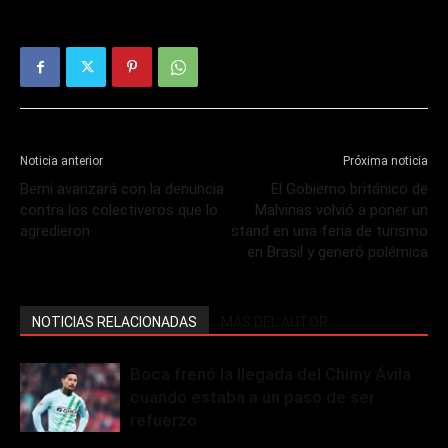
Noticia anterior
Próxima noticia
Berni avanzará con la denuncia
El Gobierno británico de
contra los colectiveros que lo
Malvinas volvió a poner un
agredieron
stand en una feria de turismo
en Brasil y generó polémica
NOTICIAS RELACIONADAS
MÁS DEL AUTOR
Boca frenó la llegada del Chimy Ávila
cuando estaba a un paso de ser
refuerzo