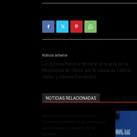
Noticia anterior
La Justicia llamó a declarar al ex jefe de la
Residencia de Olivos por la causa de Fabiola
Yañez y Alberto Fernández
NOTICIAS RELACIONADAS
MÁS DEL AUTOR
Messi redujo la diferencia con
Cristiano Ronaldo en la carrera por
ser el máximo goleador de la
historia