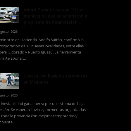
Ahora Patente: ya son 19 los
municipios que se adhirieron al
programa de financiación...
agosto, 2026
 ministro de Hacienda, Adolfo Safrán, confirmó la
corporación de 13 nuevas localidades, entre ellas
erá, Eldorado y Puerto Iguazú. La herramienta
rmite abonar...
Jueves con lluvias y tormentas
en Misiones
agosto, 2026
 inestabilidad gana fuerza por un sistema de baja
esión. Se esperan lluvias y tormentas organizadas
 toda la provincia con mejoras temporarias y
biente...