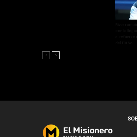
River rompi
con la lleg
el refuerzo 
del fútbol
SO