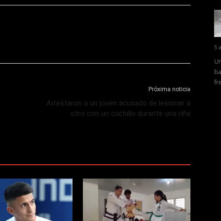
5 
Un
ba
fr
Próxima noticia
Arrestaron a un joven acusado de lesionar a
otro con un cuchillo durante una riña