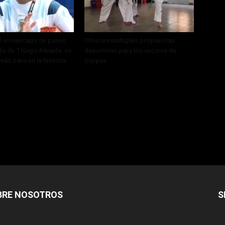
ó el mercado de pases
Ofrecen múltiples propuestas
ada de Thiago Almada: es
deportivas para los vecinos de
más caro en la historia
Corpus
BRE NOSOTROS
S