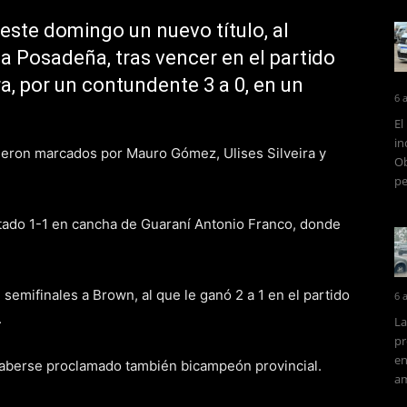
este domingo un nuevo título, al
 Posadeña, tras vencer en el partido
ra, por un contundente 3 a 0, en un
6 
El
in
ueron marcados por Mauro Gómez, Ulises Silveira y
Ob
pe
patado 1-1 en cancha de Guaraní Antonio Franco, donde
en semifinales a Brown, al que le ganó 2 a 1 en el partido
6 
.
La
pr
en
haberse proclamado también bicampeón provincial.
am