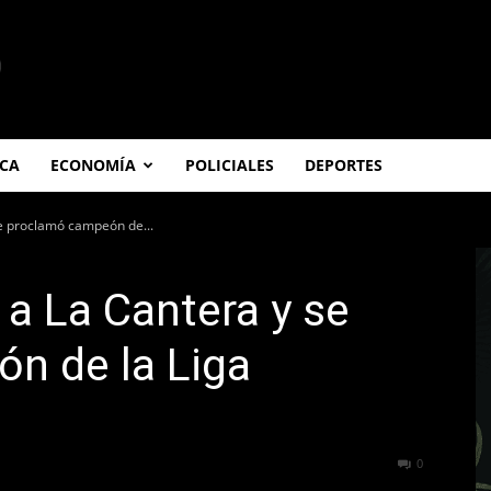
ICA
ECONOMÍA
POLICIALES
DEPORTES
se proclamó campeón de...
 a La Cantera y se
n de la Liga
392
0