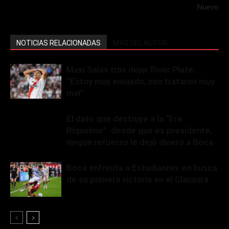
Nuevo
NOTICIAS RELACIONADAS
MÁS DEL AUTOR
Maxi Salas tras dejar River Plate:
“Estoy muy enojado, nos trataron muy
mal”
El dato que destruye a la “Era
Riquelme”: desde que es presidente,
ningún refuerzo le dejó dinero a Boca
Boca enfrenta a Estudiantes en busca
de su primera victoria en el Clausura