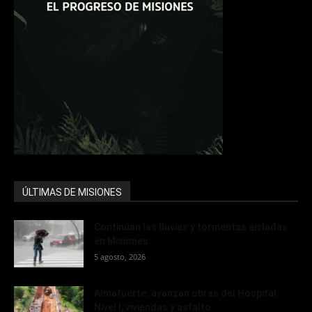
ÚLTIMAS DE MISIONES
Continúan las lluvias y tormentas aisladas
en Misiones
5 agosto, 2026
Almafuerte: avanzan obras del Hospital
Nivel I, viviendas y asfalto