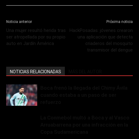
Noticia anterior
Próxima noticia
Una mujer resultó herida tras
HackPosadas: jóvenes crearon
ser atropellada por su propio
una aplicación que detecta
auto en Jardín América
criaderos del mosquito
transmisor del dengue
NOTICIAS RELACIONADAS
MÁS DEL AUTOR
Boca frenó la llegada del Chimy Ávila
cuando estaba a un paso de ser
refuerzo
La Conmebol multó a Boca y al Vasco
Arruabarrena por una infracción en la
Copa Sudamericana